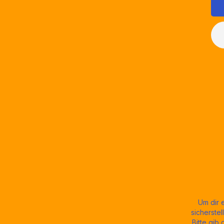
Um dir 
sicherste
Bitte gib