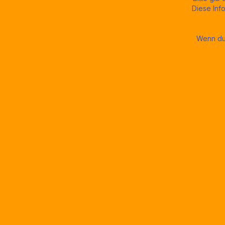
11€
Diese Inf
Wenn du 
Zum Shop
Die perfekte Größe zum
Probieren, Verschenken oder To-
Go.
Mehr Infos