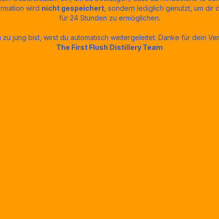
39€
ormation wird
nicht gespeichert
, sondern lediglich genutzt, um dir 
für 24 Stunden zu ermöglichen.
zu jung bist, wirst du automatisch weitergeleitet. Danke für dein Ver
The First Flush Distillery Team
Zum Shop
Unser Dauerbrenner. Für alle Gin-
Liebhaber*innen und die, die es
werden wollen.
Mehr Infos