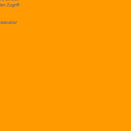
44€
den Zugriff
ständnis!
Zum Shop
Das Perfect-Match für deine
Home-Bar. Unser Gin mit dem
einzig wahren 2cl Ausgießer.
Mehr Infos