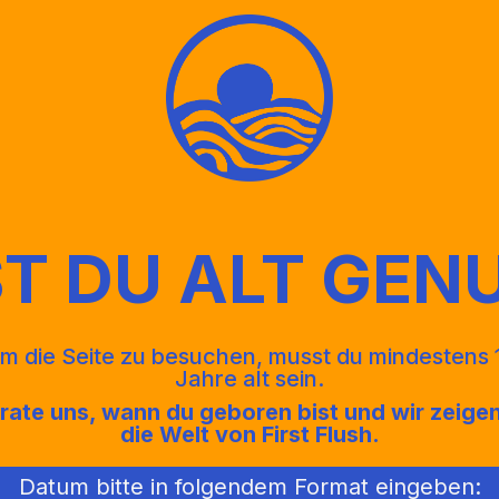
Am Beliebtesten
ST DU ALT GEN
The First Flush
Premium Dry Gin
m die Seite zu besuchen, musst du mindestens 
Jahre alt sein.
rate uns, wann du geboren bist und wir zeigen
50cl
die Welt von First Flush.
Datum bitte in folgendem Format eingeben: